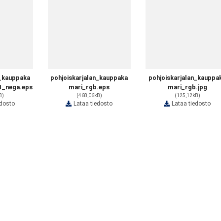
n_kauppaka
pohjoiskarjalan_kauppaka
pohjoiskarjalan_kauppa
1_nega.eps
mari_rgb.eps
mari_rgb.jpg
B)
(468,06kB)
(125,12kB)
edosto
Lataa tiedosto
Lataa tiedosto