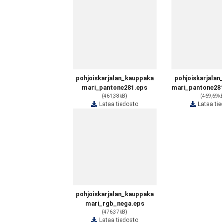
pohjoiskarjalan_kauppaka
pohjoiskarjala
mari_pantone281.eps
mari_pantone28
(461,38kB)
(469,69k
Lataa tiedosto
Lataa ti
pohjoiskarjalan_kauppaka
mari_rgb_nega.eps
(476,37kB)
Lataa tiedosto