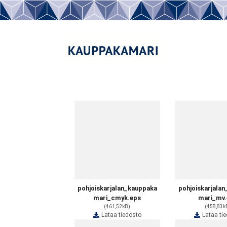
pohjoiskarjalan_kauppaka
pohjoiskarjala
mari_cmyk.eps
mari_mv.
(461,52kB)
(458,83k
Lataa tiedosto
Lataa ti