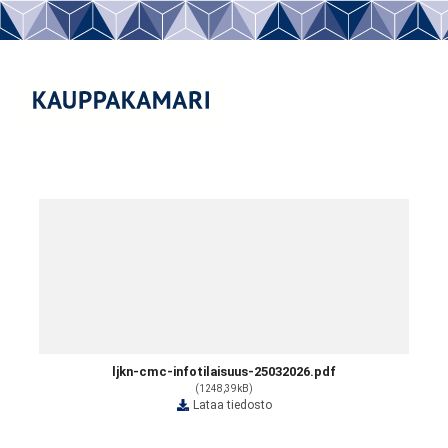
ljkn-cmc-infotilaisuus-25032026.pdf
(1248,39kB)
Lataa tiedosto