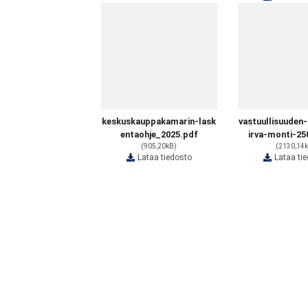
keskuskauppakamarin-lask
vastuullisuuden
entaohje_2025.pdf
irva-monti-25
(905,20kB)
(2130,14
Lataa tiedosto
Lataa ti