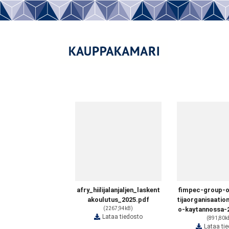
afry_hiilijalanjaljen_laskent
fimpec-group-o
akoulutus_2025.pdf
tijaorganisaatio
(2267,94kB)
o-kaytannossa-
Lataa tiedosto
(891,80k
Lataa ti