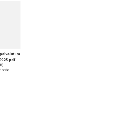
-palvelut-m
0925.pdf
kB)
edosto