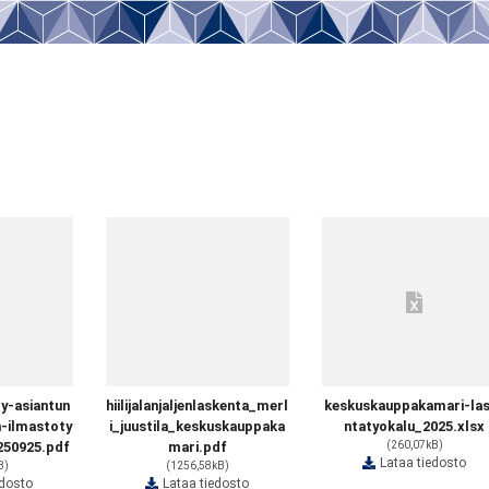
y-asiantun
hiilijalanjaljenlaskenta_merl
keskuskauppakamari-la
n-ilmastoty
i_juustila_keskuskauppaka
ntatyokalu_2025.xlsx
250925.pdf
mari.pdf
(260,07kB)
Lataa tiedosto
B)
(1256,58kB)
edosto
Lataa tiedosto