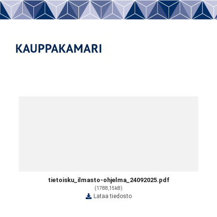
tietoisku_ilmasto-ohjelma_24092025.pdf
(1788,15kB)
Lataa tiedosto