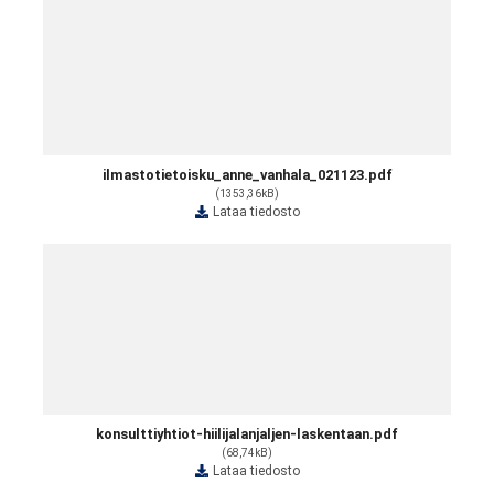
ilmastotietoisku_anne_vanhala_021123.pdf
(1353,36kB)
Lataa tiedosto
konsulttiyhtiot-hiilijalanjaljen-laskentaan.pdf
(68,74kB)
Lataa tiedosto