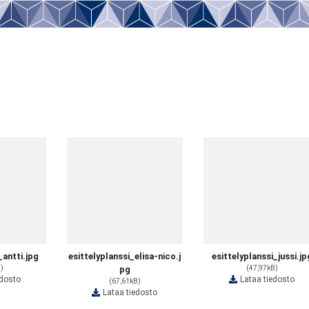
_antti.jpg
esittelyplanssi_elisa-nico.j
esittelyplanssi_jussi.jp
B)
pg
(47,97kB)
edosto
Lataa tiedosto
(67,61kB)
Lataa tiedosto