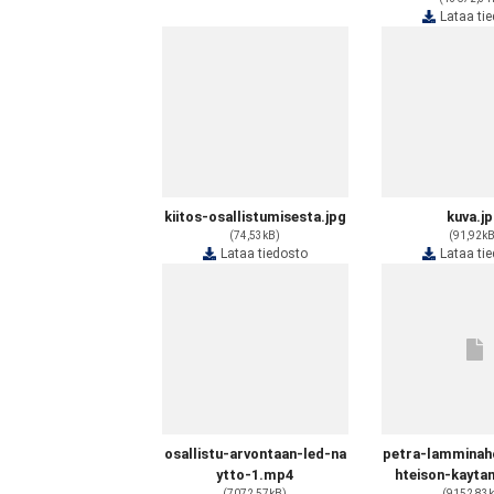
Lataa ti
kiitos-osallistumisesta.jpg
kuva.j
(74,53kB)
(91,92k
Lataa tiedosto
Lataa ti
osallistu-arvontaan-led-na
petra-lamminah
ytto-1.mp4
hteison-kayta
(7072,57kB)
(9152,83