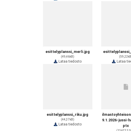
esittelyplanssi_merli.jpg
esittelyplanssi
(49,46kB)
(59,22k
Lataa tiedosto
Lataa ti
esittelyplanssi_riku.jpg
ilmastoyhteison
(44,37kB)
9.1.2026-jussi-
Lataa tiedosto
ptx
(13672,31