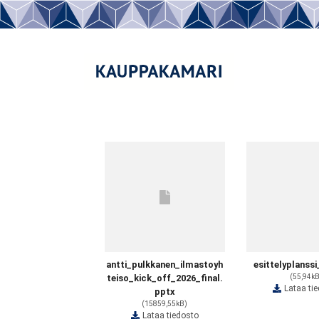
antti_pulkkanen_ilmastoyh
esittelyplanssi
teiso_kick_off_2026_final.
(55,94k
Lataa ti
pptx
(15859,55kB)
Lataa tiedosto