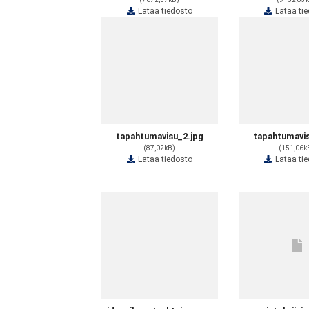
Lataa tiedosto
Lataa ti
tapahtumavisu_2.jpg
tapahtumavis
(87,02kB)
(151,06k
Lataa tiedosto
Lataa ti