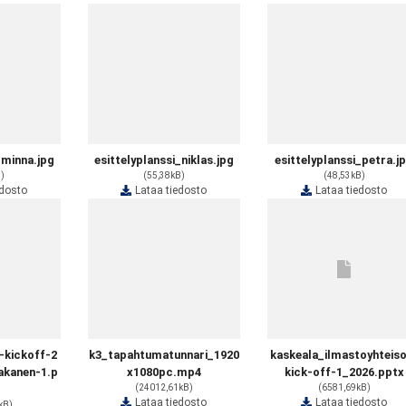
_minna.jpg
esittelyplanssi_niklas.jpg
esittelyplanssi_petra.j
B)
(55,38kB)
(48,53kB)
edosto
Lataa tiedosto
Lataa tiedosto
-kickoff-2
k3_tapahtumatunnari_1920
kaskeala_ilmastoyhteis
hakanen-1.p
x1080pc.mp4
kick-off-1_2026.pptx
(24012,61kB)
(6581,69kB)
Lataa tiedosto
Lataa tiedosto
kB)