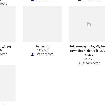
edosto
u_3.jpg
tauko.jpg
tekninen-ajolista_k3_il
B)
(149,20kB)
toyhteison-kick-off_29
edosto
Lataa tiedosto
2.xlsx
(26,33kB)
Lataa tiedosto