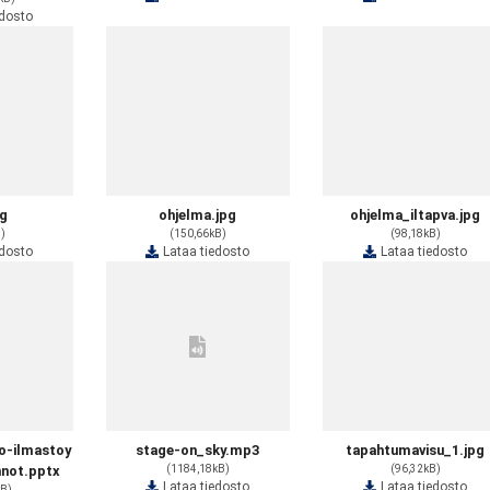
edosto
pg
ohjelma.jpg
ohjelma_iltapva.jpg
B)
(150,66kB)
(98,18kB)
edosto
Lataa tiedosto
Lataa tiedosto
o-ilmastoy
stage-on_sky.mp3
tapahtumavisu_1.jpg
nnot.pptx
(1184,18kB)
(96,32kB)
Lataa tiedosto
Lataa tiedosto
kB)