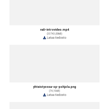
vali-introvideo.mp4
(33743,00kB)
Lataa tiedosto
yhteistyossa-op-pohjola.png
(74,15kB)
Lataa tiedosto