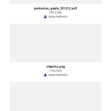
juoksutus_gaala_251212.pdf
(283,32kB)
Lataa tiedosto
ohjelma.png
(166,23kB)
Lataa tiedosto