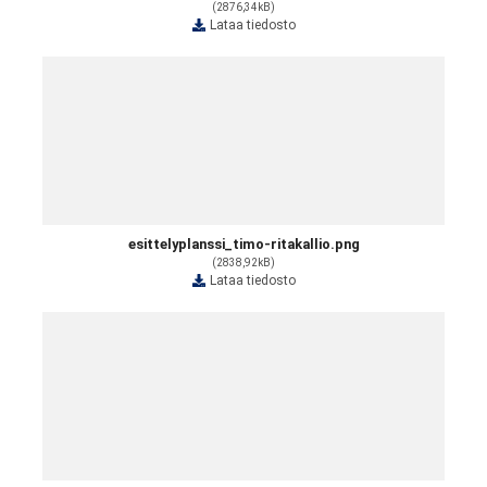
(2876,34kB)
Lataa tiedosto
esittelyplanssi_timo-ritakallio.png
(2838,92kB)
Lataa tiedosto