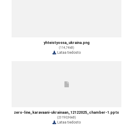
yhteistyossa_ukraina.png
(114,74kB)
Lataa tiedosto
zero-line_karavaani-ukrainaan_12122025_chamber-1.pptx
(23190,96kB)
Lataa tiedosto