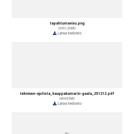
tapahtumavisu.png
(3451,25kB)
Lataa tiedosto
tekninen-ajolista_kauppakamarin-gaala_251212.pdf
(650,92kB)
Lataa tiedosto