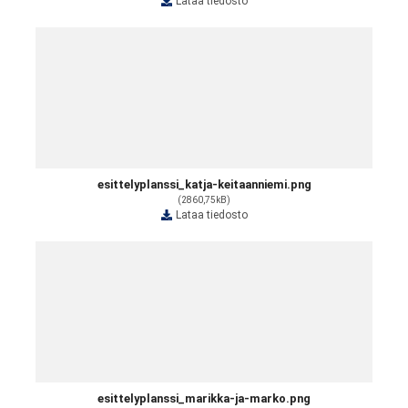
Lataa tiedosto
esittelyplanssi_katja-keitaanniemi.png
(2860,75kB)
Lataa tiedosto
esittelyplanssi_marikka-ja-marko.png