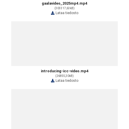
gaalavideo_2025mp4.mp4
(303317,63kB)
Lataa tiedosto
introducing-icc-video.mp4
(26855,30kB)
Lataa tiedosto