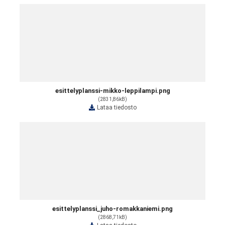
esittelyplanssi-mikko-leppilampi.png
(2831,86kB)
Lataa tiedosto
esittelyplanssi_juho-romakkaniemi.png
(2868,71kB)