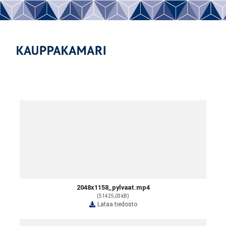
2048x1158_pylvaat.mp4
(51425,03kB)
Lataa tiedosto