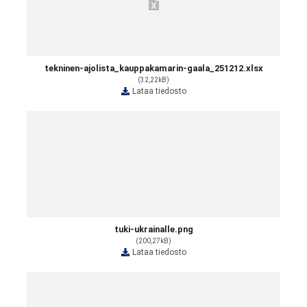
tekninen-ajolista_kauppakamarin-gaala_251212.xlsx
(32,22kB)
Lataa tiedosto
tuki-ukrainalle.png
(200,27kB)
Lataa tiedosto