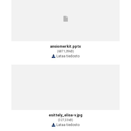
ansiomerkit.pptx
(6871,09kB)
Lataa tiedosto
esittely_elisa-v.jpg
(327,33kB)
Lataa tiedosto