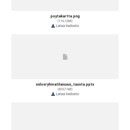
poytakartta.png
(116,12kB)
Lataa tiedosto
sidosryhmatilaisuus_tausta.pptx
(630,71kB)
Lataa tiedosto