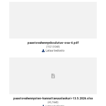
paastovahennyskoulutus-osa-4.pdf
(1521,92kB)
Lataa tiedosto
paastovahennysten-kannattavuuslaskuri-13.5.2026.xlsx
(45,76kB)