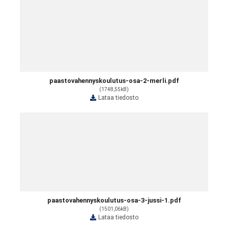
paastovahennyskoulutus-osa-2-merli.pdf
(1748,55kB)
Lataa tiedosto
paastovahennyskoulutus-osa-3-jussi-1.pdf
(1501,06kB)
Lataa tiedosto