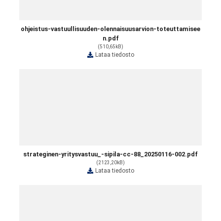
ohjeistus-vastuullisuuden-olennaisuusarvion-toteuttamisee
n.pdf
(510,65kB)
Lataa tiedosto
strateginen-yritysvastuu_-sipila-cc-88_20250116-002.pdf
(2123,20kB)
Lataa tiedosto