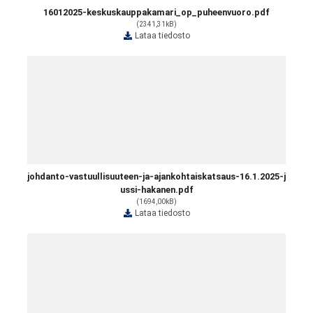
16012025-keskuskauppakamari_op_puheenvuoro.pdf
(2341,31kB)
Lataa tiedosto
johdanto-vastuullisuuteen-ja-ajankohtaiskatsaus-16.1.2025-j
ussi-hakanen.pdf
(1694,00kB)
Lataa tiedosto