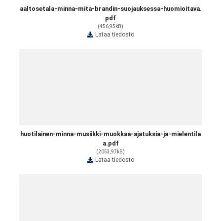
aaltosetala-minna-mita-brandin-suojauksessa-huomioitava.
pdf
(456,95kB)
Lataa tiedosto
huotilainen-minna-musiikki-muokkaa-ajatuksia-ja-mielentila
a.pdf
(2053,97kB)
Lataa tiedosto