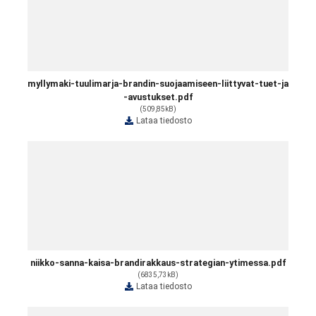
myllymaki-tuulimarja-brandin-suojaamiseen-liittyvat-tuet-ja
-avustukset.pdf
(509,85kB)
Lataa tiedosto
niikko-sanna-kaisa-brandirakkaus-strategian-ytimessa.pdf
(6835,73kB)
Lataa tiedosto