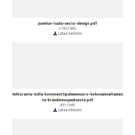
juselius-tuula-secto-design.pdf
(1186,70kB)
Lataa tiedosto
lehtoranta-milla-kommenttipuheenvuoro-kokonaisvaltaises
ta-brandinsuojauksesta.pdf
(491,73kB)
Lataa tiedosto