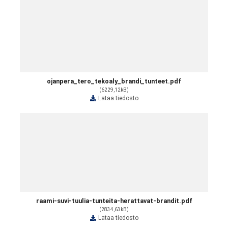
ojanpera_tero_tekoaly_brandi_tunteet.pdf
(6229,12kB)
Lataa tiedosto
raami-suvi-tuulia-tunteita-herattavat-brandit.pdf
(2834,63kB)
Lataa tiedosto