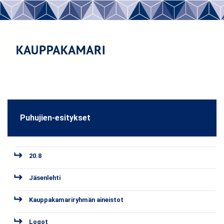
Puhujien-esitykset
20.8
Jäsenlehti
Kauppakamariryhmän aineistot
Logot