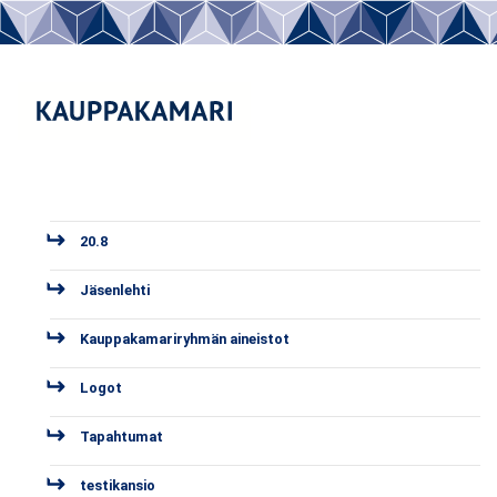
20.8
Jäsenlehti
Kauppakamariryhmän aineistot
Logot
Tapahtumat
testikansio