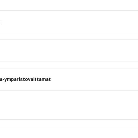
0
-ja-ymparistovaittamat