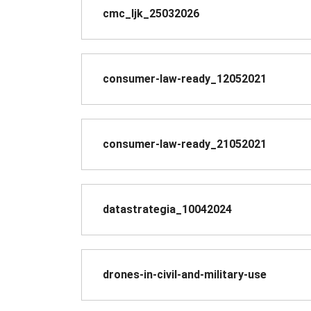
cmc_ljk_25032026
consumer-law-ready_12052021
consumer-law-ready_21052021
datastrategia_10042024
drones-in-civil-and-military-use