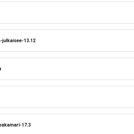
-julkaisee-13.12
a
ppakamari-17.3