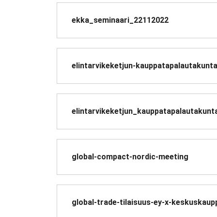
ekka_seminaari_22112022
elintarvikeketjun-kauppatapalautakunta
elintarvikeketjun_kauppatapalautakunt
global-compact-nordic-meeting
global-trade-tilaisuus-ey-x-keskuskau